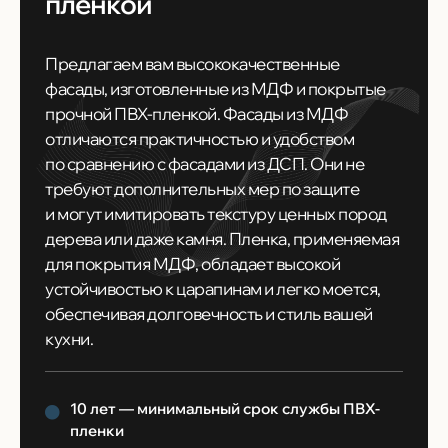
плёнкой
Предлагаем вам высококачественные
фасады, изготовленные из МДФ и покрытые
прочной ПВХ-пленкой. Фасады из МДФ
отличаются практичностью и удобством
по сравнению с фасадами из ДСП. Они не
требуют дополнительных мер по защите
и могут имитировать текстуру ценных пород
дерева или даже камня. Пленка, применяемая
для покрытия МДФ, обладает высокой
устойчивостью к царапинам и легко моется,
обеспечивая долговечность и стиль вашей
кухни.
10 лет — минимальный срок cлужбы ПВХ-
пленки