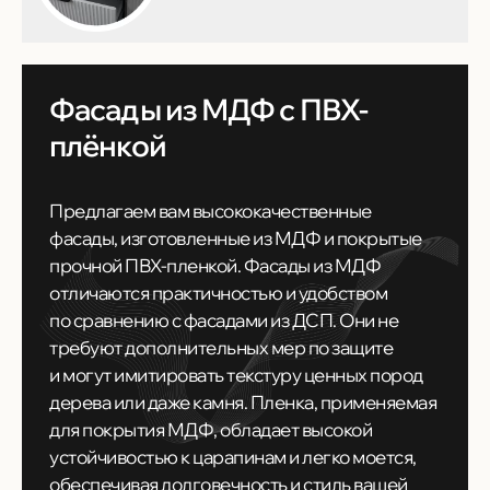
Фасады из МДФ с ПВХ-
плёнкой
Предлагаем вам высококачественные
фасады, изготовленные из МДФ и покрытые
прочной ПВХ-пленкой. Фасады из МДФ
отличаются практичностью и удобством
по сравнению с фасадами из ДСП. Они не
требуют дополнительных мер по защите
и могут имитировать текстуру ценных пород
дерева или даже камня. Пленка, применяемая
для покрытия МДФ, обладает высокой
устойчивостью к царапинам и легко моется,
обеспечивая долговечность и стиль вашей